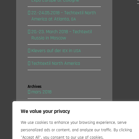
Expo Euro­pe at Cologne
22.-24.05.2018 – Tech­tex­til North
Ame­ri­ca at Atlan­ta,
GA
20.-23. March 2018 – Tech­tex­til
Rus­sia in Moscow
Kle­vers auf der
in
IEX
USA
Tech­tex­til North America
Archi­ves
mars 2018
février 2018
We value your privacy
avril 2017
We use cookies to enhance your browsing experience, serve
personalized ads or content, and analyze our traffic. By clicking
"Accept All", you consent to our use of cookies.