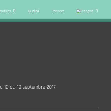
ro­duits
Qua­li­té
Cont­act
du 12 au 13 sep­tembre 2017.