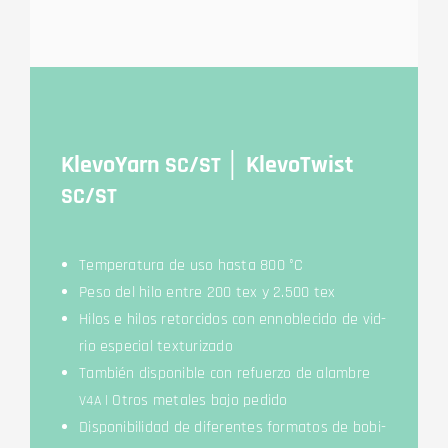
Kle­voYarn
/
│ Kle­voTwist
SC
ST
/
SC
ST
Tem­pe­ra­tura de uso has­ta 800 °C
Peso del hilo ent­re 200 tex y 2.500 tex
Hilos e hilos ret­or­ci­dos con enn­o­ble­ci­do de vid­
rio espe­cial texturizado
Tam­bién dis­po­nible con refuer­zo de alambre
| Otros meta­les bajo pedido
V4A
Dis­po­ni­bil­idad de dife­ren­tes for­ma­tos de bobi­