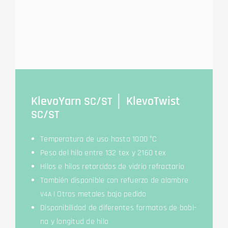
Kle­voYarn
/
│ Kle­voTwist
SC
ST
/
SC
ST
Tem­pe­ra­tura de uso has­ta 1000 °C
Peso del hilo ent­re 132 tex y 2160 tex
Hilos e hilos ret­or­ci­dos de vid­rio refractario
Tam­bién dis­po­nible con refuer­zo de alambre
| Otros meta­les bajo pedido
V4A
Dis­po­ni­bil­idad de dife­ren­tes for­ma­tos de bobi­
na y lon­gi­tud de hilo