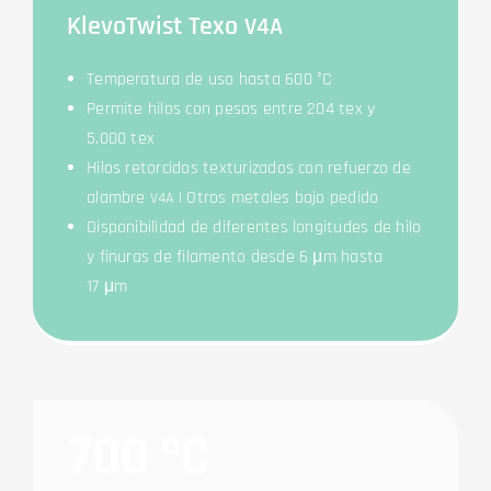
Kle­voTwist Texo
V4A
Tem­pe­ra­tura de uso has­ta 600 °C
Per­mi­te hilos con pesos ent­re 204 tex y
5.000 tex
Hilos ret­or­ci­dos tex­tu­riz­ados con refuer­zo de
alambre
| Otros meta­les bajo pedido
V4A
Dis­po­ni­bil­idad de dife­ren­tes lon­gi­tu­des de hilo
y fin­uras de fila­men­to des­de 6 μm has­ta
17 μm
700 ºC