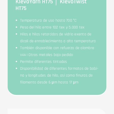
Kle­voYarn
│ Kle­voTwist
HT75
HT75
Tem­pe­ra­tura de uso has­ta 700 °C
Peso del hilo ent­re 102 tex y 5.000 tex
Hilos e hilos ret­or­ci­dos de vid­rio exen­to de
álca­li de enn­o­ble­ci­mi­en­to a alta temperatura
Tam­bién dis­po­nible con refuer­zo de alambre
| Otros meta­les bajo pedido
V4A
Per­mi­te dife­ren­tes tintados
Dis­po­ni­bil­idad de dife­ren­tes for­ma­tos de bobi­
na y lon­gi­tu­des de hilo, así como fin­uras de
fila­men­to des­de 6 μm has­ta 17 μm