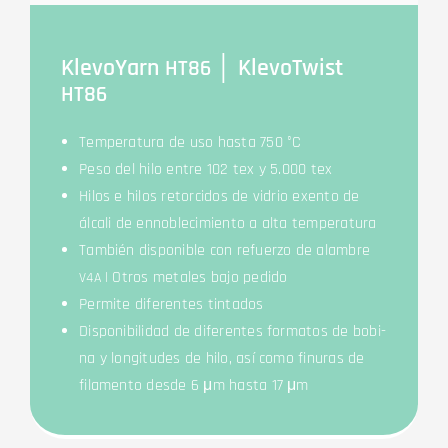
Kle­voYarn
│ Kle­voTwist
HT86
HT86
Tem­pe­ra­tura de uso has­ta 750 °C
Peso del hilo ent­re 102 tex y 5.000 tex
Hilos e hilos ret­or­ci­dos de vid­rio exen­to de
álca­li de enn­o­ble­ci­mi­en­to a alta temperatura
Tam­bién dis­po­nible con refuer­zo de alambre
| Otros meta­les bajo pedido
V4A
Per­mi­te dife­ren­tes tintados
Dis­po­ni­bil­idad de dife­ren­tes for­ma­tos de bobi­
na y lon­gi­tu­des de hilo, así como fin­uras de
fila­men­to des­de 6 μm has­ta 17 μm