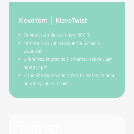
Kle­voYarn │ KlevoTwist
Tem­pe­ra­tura de uso has­ta 500 °C
Per­mi­te hilos con pesos ent­re 68 tex y
5.000 tex
Dife­ren­tes fin­uras de fila­mentos des­de 6 μm
has­ta 17 μm
Dis­po­ni­bil­idad en dife­ren­tes for­ma­tos de bobi­
na y lon­gi­tu­des de hilo
600 ºC